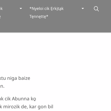
̱k
*Nyeloi cik E̱rki̱ta̱k
̱
Te̱nne̱tte̱*
iktu niga baize
̱n.
ak cik Abunna ko̱
̱k mirozik de, kar gon bil