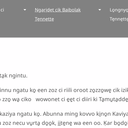
ci
Nga̱ri̱de̱t cik Baibolak
Lo̱ngnyo
Te̱nne̱tte̱
Te̱nne̱tte
ta̱k ngintu.
u ngatu ko̱ een zoz ci riili oroot zo̱zzo̱we̱ cik iz
 zzo̱ wa̱ ciko wowonet ci e̱e̱t ci diiri ki Ta̱mu̱ta̱dde
 kaziya ngatu ko̱. Abunna ming kovvo ki̱no̱n Kaviy
oz necu vu̱rta̱ do̱o̱k, i̱i̱te̱ne̱ wa een oo. Ḳar bo̱do