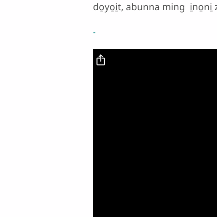
do̱yo̱i̱t, abunna ming i̱no̱ni̱ z
-