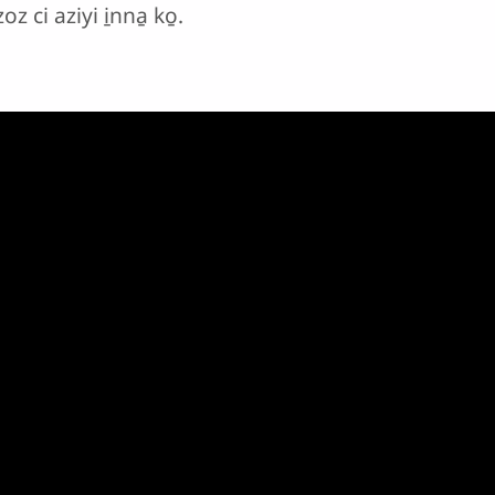
oz ci aziyi i̱nna̱ ko̱.