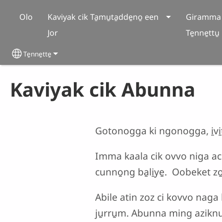
Skip to main content
Olo
Kaviyak cik Ta̱mu̱ta̱dde̱no̱ een
Giramma 
Jor
Te̱nne̱ttu̱
Te̱nne̱tte̱
Select your language
Kaviyak cik Abunna
Gotonogga ki ngonogga, i̱vi̱
Imma kaala cik ovvo niga acinn
cunno̱ng ba̱li̱ye̱. Oobeket zo̱
Abile atin zoz ci kovvo naga
ju̱rru̱m. Abunna ming aziknu z